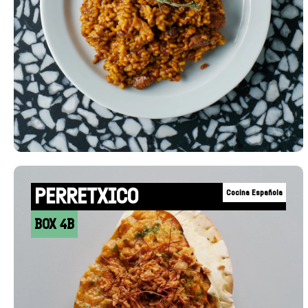
PERRETXICO
Cocina Española
BOX 4B
+INFO