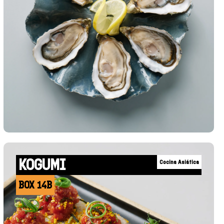
+INFO
KOGUMI
Cocina Asiática
BOX 14B