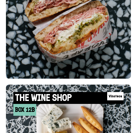
+INFO
THE WINE SHOP
Vinoteca
BOX 12B