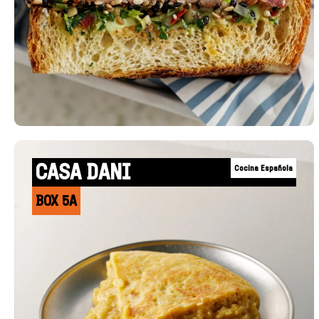
CASA DANI
Cocina Española
BOX 5A
+INFO