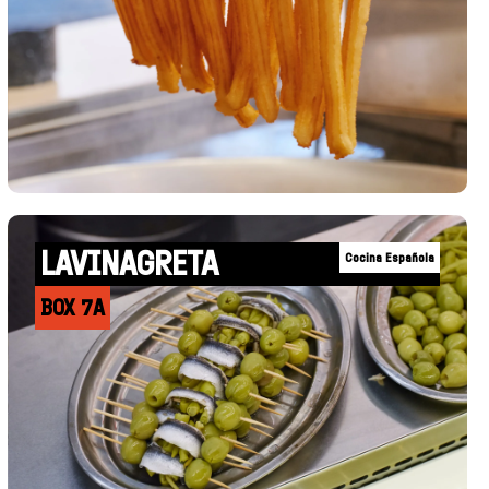
LAVINAGRETA
Cocina Española
BOX 7A
+INFO