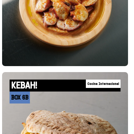
KEBAH!
Cocina Internacional
BOX 6B
+INFO