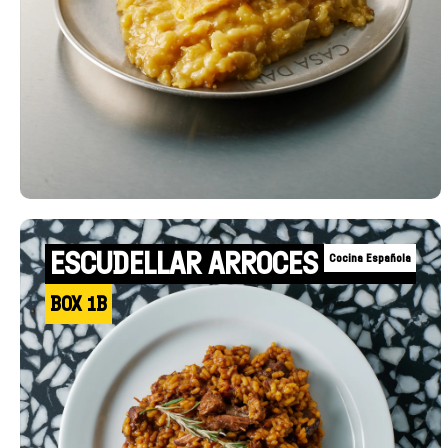
ESCUDELLAR ARROCES
Cocina Española
BOX 1B
+INFO