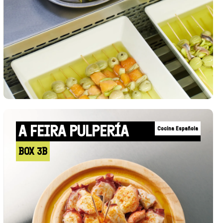
A FEIRA PULPERÍA
Cocina Española
BOX 3B
+INFO