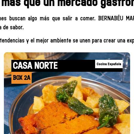
más que un mercado gastro
enes buscan algo más que salir a comer. BERNABÉU MA
a de sabor.
tendencias y el mejor ambiente se unen para crear una exp
CASA NORTE
Cocina Española
BOX 2A
+INFO