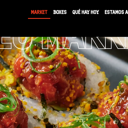
cabecera
MARKET
BOXES
QUÉ HAY HOY
ESTAMOS 
ÉU MARK