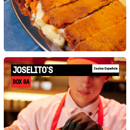
JOSELITO`S
Cocina Española
BOX 6A
+INFO