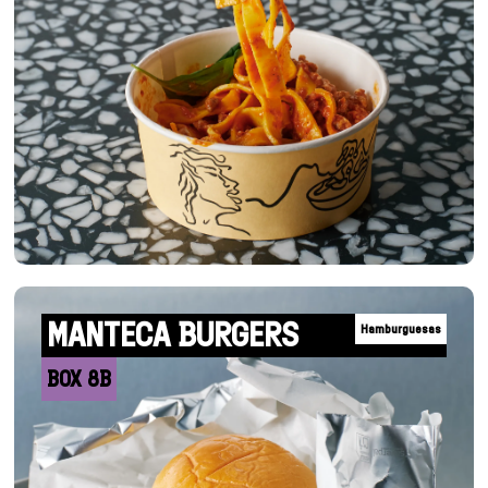
MANTECA BURGERS
Hamburguesas
BOX 8B