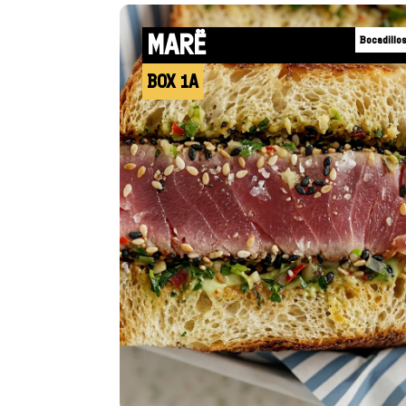
MARË
Bocadillo
BOX 1A
+INFO