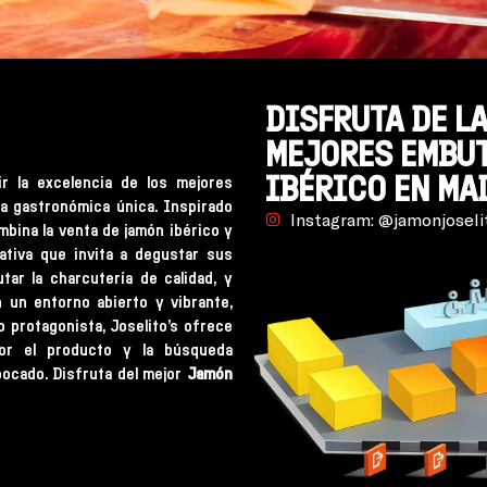
DISFRUTA DE LA
MEJORES EMBUT
IBÉRICO EN MA
vir la excelencia de los mejores
a gastronómica única. Inspirado
Instagram: @jamonjoseli
mbina la venta de jamón ibérico y
tiva que invita a degustar sus
ar la charcutería de calidad, y
n un entorno abierto y vibrante,
o protagonista, Joselito’s ofrece
por el producto y la búsqueda
bocado. Disfruta del mejor
Jamón