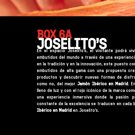
BOX 6A
JOSELITO’S
En el espacio Joselito’s, el visitante podrá vi
embutidos del mundo a través de una experienci
en la tradición y en la innovación, este puesto co
embutidos de alta gama con una propuesta crea
productos y descubrir nuevas formas de disfrut
como no, del mejor
Jamón Ibérico en Madrid
. E
lleno de luz y con el rojo icónico de la marca com
una experiencia inmersiva donde la pasión 
constante de la excelencia se traducen en cada 
Ibérico en Madrid
en Joselito’s.