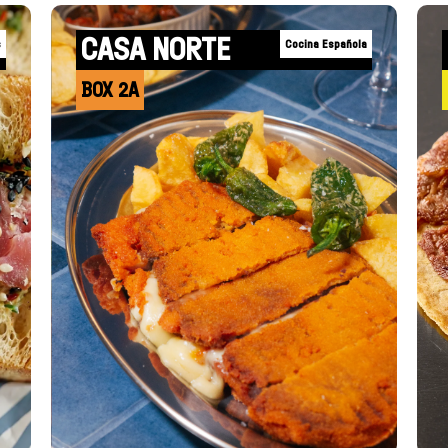
CASA NORTE
s
Cocina Española
BOX 2A
+INFO